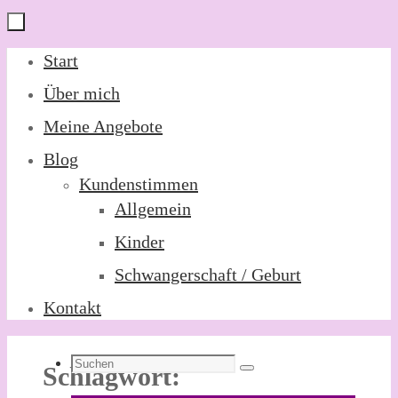
Zum
Start
Inhalt
Über mich
springen
Meine Angebote
Blog
Kundenstimmen
Allgemein
Kinder
Schwangerschaft / Geburt
Kontakt
Suchen
Schlagwort:
Suchen
nach: