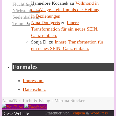
Hannelore Kocanek
zu
Vollmond in
Flüchtlinge
,
der Waage – ein Impuls der Heilung
Nächstenliebe
,
in Beziehungen
Seelenbalsam
,
Nina Doulgeris
zu
Innere
Traumata
Transformation für ein neues SEIN.
Ganz einfach.
Sonja D.
zu
Innere Transformation für
ein neues SEIN. Ganz einfach.
Formales
Impressum
Datenschutz
Nama'Niri Licht & Klang - Martina Stocker
Diese Website
Präsentiert von
Tempera
&
WordPress.