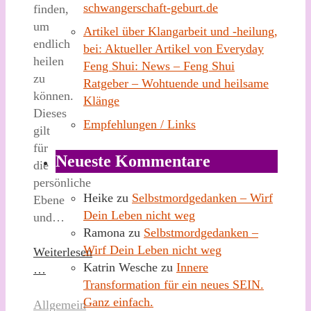
schwangerschaft-geburt.de
finden,
um
Artikel über Klangarbeit und -heilung,
endlich
bei: Aktueller Artikel von Everyday
heilen
Feng Shui: News – Feng Shui
zu
Ratgeber – Wohtuende und heilsame
können.
Klänge
Dieses
Empfehlungen / Links
gilt
für
Neueste Kommentare
die
persönliche
Heike
zu
Selbstmordgedanken – Wirf
Ebene
Dein Leben nicht weg
und…
Ramona
zu
Selbstmordgedanken –
Wirf Dein Leben nicht weg
Weiterlesen
Katrin Wesche
zu
Innere
…
Transformation für ein neues SEIN.
Ganz einfach.
Allgemein