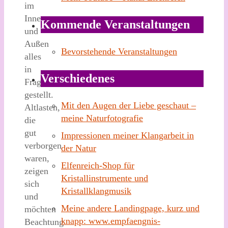
im
Innen
Kommende Veranstaltungen
und
Außen
Bevorstehende Veranstaltungen
alles
in
Verschiedenes
Frage
gestellt.
Mit den Augen der Liebe geschaut –
Altlasten,
meine Naturfotografie
die
gut
Impressionen meiner Klangarbeit in
verborgen
der Natur
waren,
Elfenreich-Shop für
zeigen
Kristallinstrumente und
sich
Kristallklangmusik
und
Meine andere Landingpage, kurz und
möchten
knapp: www.empfaengnis-
Beachtung