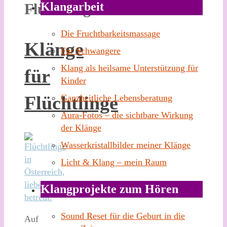
Klangarbeit
Flüchtlinge
Die Fruchtbarkeitsmassage
Klänge
Für Schwangere
Klang als heilsame Unterstützung für
für
Kinder
Flüchtlinge
Ganzheitliche Lebensberatung
Aura-Fotos – die sichtbare Wirkung
der Klänge
Wasserkristallbilder meiner Klänge
Licht & Klang – mein Raum
Klangprojekte zum Hören
Sound Reset für die Geburt in die
Auf