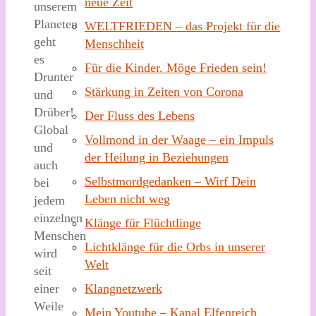
neue Zeit
unserem
Planeten
WELTFRIEDEN – das Projekt für die
geht
Menschheit
es
Für die Kinder. Möge Frieden sein!
Drunter
Stärkung in Zeiten von Corona
und
Drüber!
Der Fluss des Lebens
Global
Vollmond in der Waage – ein Impuls
und
der Heilung in Beziehungen
auch
Selbstmordgedanken – Wirf Dein
bei
Leben nicht weg
jedem
einzelnen
Klänge für Flüchtlinge
Menschen
Lichtklänge für die Orbs in unserer
wird
Welt
seit
Klangnetzwerk
einer
Weile
Mein Youtube – Kanal Elfenreich