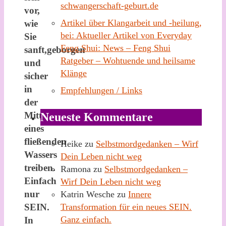
schwangerschaft-geburt.de
vor,
Artikel über Klangarbeit und -heilung,
wie
bei: Aktueller Artikel von Everyday
Sie
Feng Shui: News – Feng Shui
sanft,geborgen
Ratgeber – Wohtuende und heilsame
und
Klänge
sicher
in
Empfehlungen / Links
der
Mitte
Neueste Kommentare
eines
fließenden
Heike
zu
Selbstmordgedanken – Wirf
Wassers
Dein Leben nicht weg
treiben.
Ramona
zu
Selbstmordgedanken –
Einfach
Wirf Dein Leben nicht weg
nur
Katrin Wesche
zu
Innere
SEIN.
Transformation für ein neues SEIN.
Ganz einfach.
In