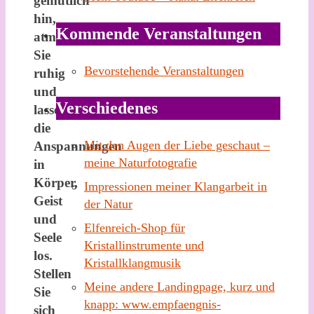
gemütlich
hin,
Kommende Veranstaltungen
atmen
Sie
Bevorstehende Veranstaltungen
ruhig
und
Verschiedenes
lassen
die
Mit den Augen der Liebe geschaut –
Anspannungen
meine Naturfotografie
in
Körper,
Impressionen meiner Klangarbeit in
Geist
der Natur
und
Elfenreich-Shop für
Seele
Kristallinstrumente und
los.
Kristallklangmusik
Stellen
Meine andere Landingpage, kurz und
Sie
knapp: www.empfaengnis-
sich