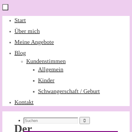
Zum
Start
Inhalt
Über mich
springen
Meine Angebote
Blog
Kundenstimmen
Allgemein
Kinder
Schwangerschaft / Geburt
Kontakt
Suchen
Suchen
Der
nach: