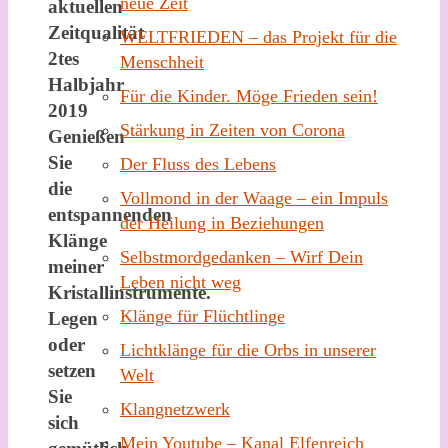
neue Zeit
aktuellen
Zeitqualität
WELTFRIEDEN – das Projekt für die
2tes
Menschheit
Halbjahr
Für die Kinder. Möge Frieden sein!
2019
Stärkung in Zeiten von Corona
Genießen
Sie
Der Fluss des Lebens
die
Vollmond in der Waage – ein Impuls
entspannenden
der Heilung in Beziehungen
Klänge
Selbstmordgedanken – Wirf Dein
meiner
Leben nicht weg
Kristallinstrumente.
Klänge für Flüchtlinge
Legen
oder
Lichtklänge für die Orbs in unserer
setzen
Welt
Sie
Klangnetzwerk
sich
Mein Youtube – Kanal Elfenreich