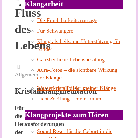
Klangarbeit
Fluss
Die Fruchtbarkeitsmassage
des
Für Schwangere
Klang als heilsame Unterstützung für
Lebens
Kinder
Ganzheitliche Lebensberatung
Aura-Fotos – die sichtbare Wirkung
Allgemein
der Klänge
Wasserkristallbilder meiner Klänge
Kristallklangmeditation
Licht & Klang – mein Raum
Für
Klangprojekte zum Hören
die
Herausforderungen
Sound Reset für die Geburt in die
der