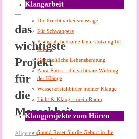
Klangarbeit
–
Die Fruchtbarkeitsmassage
das
Für Schwangere
Klang als heilsame Unterstützung für
wichtigste
Kinder
Projekt
Ganzheitliche Lebensberatung
Aura-Fotos – die sichtbare Wirkung
für
der Klänge
Wasserkristallbilder meiner Klänge
die
Licht & Klang – mein Raum
Menschheit
Klangprojekte zum Hören
Sound Reset für die Geburt in die
Allgemein