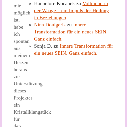
Hannelore Kocanek
zu
Vollmond in
mir
der Waage – ein Impuls der Heilung
möglich
in Beziehungen
ist,
Nina Doulgeris
zu
Innere
habe
Transformation für ein neues SEIN.
ich
Ganz einfach.
spontan
Sonja D.
zu
Innere Transformation für
aus
ein neues SEIN. Ganz einfach.
meinem
Herzen
heraus
zur
Unterstützung
dieses
Projektes
ein
Kristallklangstück
für
den