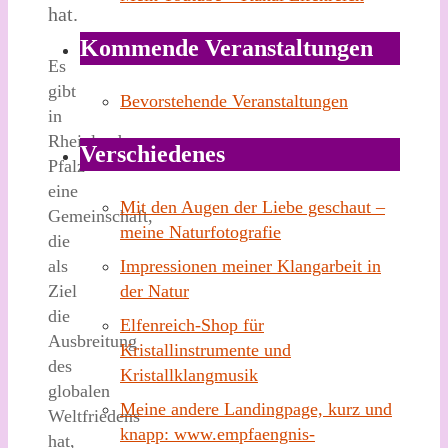
hat.
Kommende Veranstaltungen
Es
gibt
Bevorstehende Veranstaltungen
in
Rheinland-
Verschiedenes
Pfalz
eine
Mit den Augen der Liebe geschaut –
Gemeinschaft,
meine Naturfotografie
die
als
Impressionen meiner Klangarbeit in
Ziel
der Natur
die
Elfenreich-Shop für
Ausbreitung
Kristallinstrumente und
des
Kristallklangmusik
globalen
Meine andere Landingpage, kurz und
Weltfriedens
knapp: www.empfaengnis-
hat,