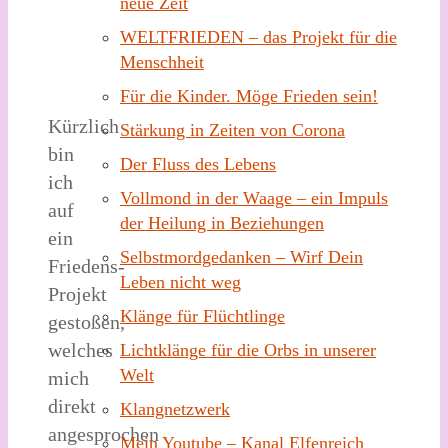
neue Zeit
WELTFRIEDEN – das Projekt für die
Menschheit
Für die Kinder. Möge Frieden sein!
Kürzlich
Stärkung in Zeiten von Corona
bin
Der Fluss des Lebens
ich
Vollmond in der Waage – ein Impuls
auf
der Heilung in Beziehungen
ein
Selbstmordgedanken – Wirf Dein
Friedens-
Leben nicht weg
Projekt
Klänge für Flüchtlinge
gestoßen,
welches
Lichtklänge für die Orbs in unserer
Welt
mich
direkt
Klangnetzwerk
angesprochen
Mein Youtube – Kanal Elfenreich