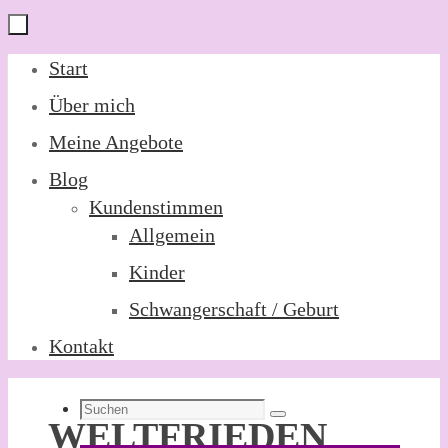
Zum
Start
Inhalt
Über mich
springen
Meine Angebote
Blog
Kundenstimmen
Allgemein
Kinder
Schwangerschaft / Geburt
Kontakt
Suchen
Suchen
WELTFRIEDEN
nach: