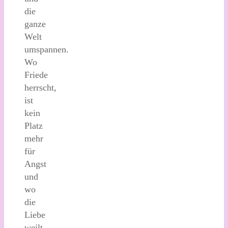
die
ganze
Welt
umspannen.
Wo
Friede
herrscht,
ist
kein
Platz
mehr
für
Angst
und
wo
die
Liebe
weilt,