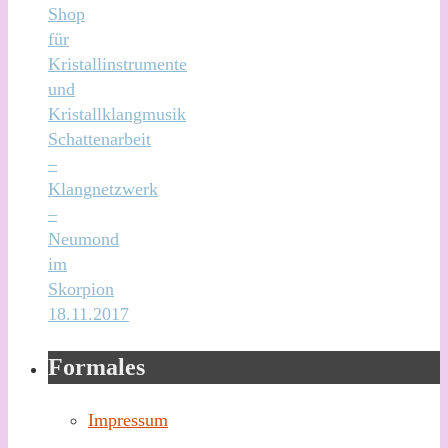
Shop
für
Kristallinstrumente
und
Kristallklangmusik
Schattenarbeit
–
Klangnetzwerk
–
Neumond
im
Skorpion
18.11.2017
Formales
Impressum