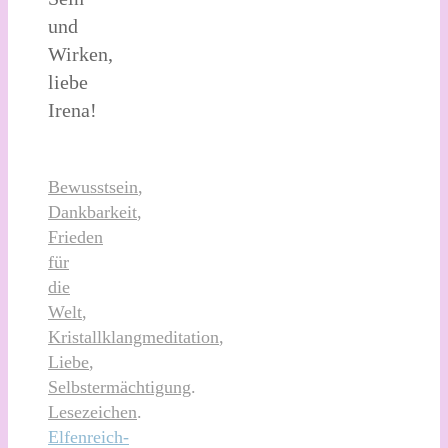
und
Wirken,
liebe
Irena!
Bewusstsein
,
Dankbarkeit
,
Frieden
für
die
Welt
,
Kristallklangmeditation
,
Liebe
,
Selbstermächtigung
.
Lesezeichen
.
Elfenreich-