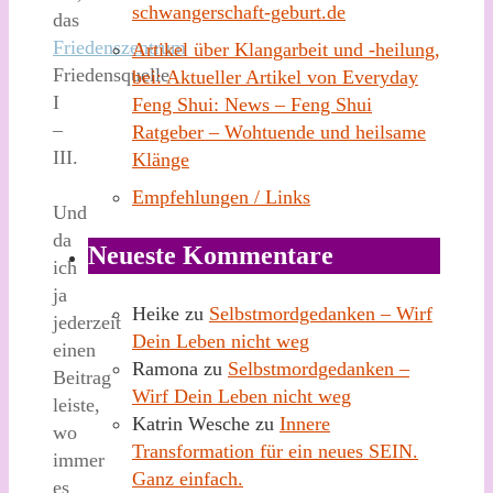
schwangerschaft-geburt.de
das
Friedenszentrum
Artikel über Klangarbeit und -heilung,
Friedensquelle
bei: Aktueller Artikel von Everyday
I
Feng Shui: News – Feng Shui
–
Ratgeber – Wohtuende und heilsame
III.
Klänge
Empfehlungen / Links
Und
da
Neueste Kommentare
ich
ja
Heike
zu
Selbstmordgedanken – Wirf
jederzeit
Dein Leben nicht weg
einen
Ramona
zu
Selbstmordgedanken –
Beitrag
Wirf Dein Leben nicht weg
leiste,
Katrin Wesche
zu
Innere
wo
Transformation für ein neues SEIN.
immer
Ganz einfach.
es