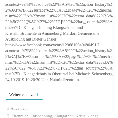
acontext=%7B%22source%22%3A5%2C%22action_history%2
2%3A[%7B%22surface%22%3A%22page%22%2C%22mecha
nism%22%3A%22main_list%22%2C%22extra_data%22%3A%
22%5C%22[]%5C%22%22%7D]%2C%22has_source%22%3A
true%7D Klangausbildung Klangschalen und
Kristallinstrumente in Amöneburg-Mardorf Gemeinsame
Ausbildung mit Dieter Gensler
https://www.facebook.com/events/1296810040480491/?
acontext=%7B%22source%22%3A5%2C%22action_history%2
2%3A[%7B%22surface%22%3A%22page%22%2C%22mecha
nism%22%3A%22main_list%22%2C%22extra_data%22%3A%
22%5C%22[]%5C%22%22%7D]%2C%22has_source%22%3A
true%7D Klangerlebnis in Oberursel bei Michaele Scherenberg
24.10.2019 19-20:30 Uhr, Naturheilzentrum…
Weiterlesen …
Allgemein
Elfenreich
,
Entspannung
,
Klangarbeit
,
Kristallklänge
,