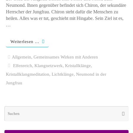
Neumond. Ihnen gegenüber befindet sich Chiron, der sekundäre
Herrscher der Jungfrau. Chiron steht dafür die Menschen zu
heilen. Alles was er tut, geschieht mit Hingabe. Sein Ziel ist es,
…
Weiterlesen …
Allgemein
,
Gemeinsames Wirken mit Anderen
Elfenreich
,
Klangnetzwerk
,
Kristallklänge
,
Kristallklangmeditation
,
Lichtklänge
,
Neumond in der
Jungfrau
Su
Suche
na