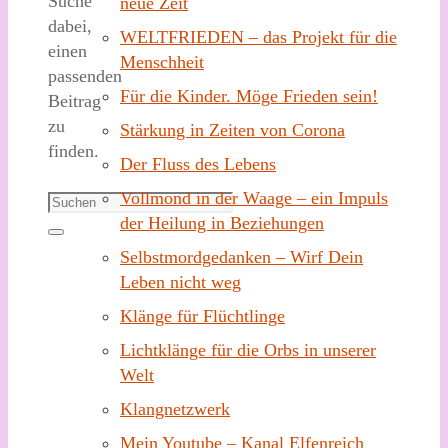
Suche
neue Zeit
dabei,
WELTFRIEDEN – das Projekt für die
einen
Menschheit
passenden
Für die Kinder. Möge Frieden sein!
Beitrag
zu
Stärkung in Zeiten von Corona
finden.
Der Fluss des Lebens
Vollmond in der Waage – ein Impuls
Suchen
der Heilung in Beziehungen
nach:
Suchen
Selbstmordgedanken – Wirf Dein
Leben nicht weg
Klänge für Flüchtlinge
Lichtklänge für die Orbs in unserer
Welt
Klangnetzwerk
Mein Youtube – Kanal Elfenreich