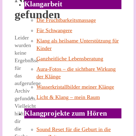
Klangarbeit
gefunden
Die Fruchtbarkeitsmassage
Für Schwangere
Leider
Klang als heilsame Unterstützung für
wurden
Kinder
keine
Ganzheitliche Lebensberatung
Ergebnisse
für
Aura-Fotos – die sichtbare Wirkung
das
der Klänge
aufgerufene
Wasserkristallbilder meiner Klänge
Archiv
Licht & Klang – mein Raum
gefunden.
Vielleicht
Klangprojekte zum Hören
hilft
dir
die
Sound Reset für die Geburt in die