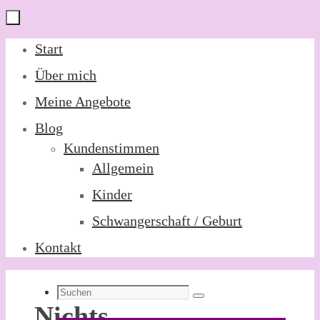
Zum
Start
Inhalt
Über mich
springen
Meine Angebote
Blog
Kundenstimmen
Allgemein
Kinder
Schwangerschaft / Geburt
Kontakt
Suchen
Suchen
Nichts
nach: